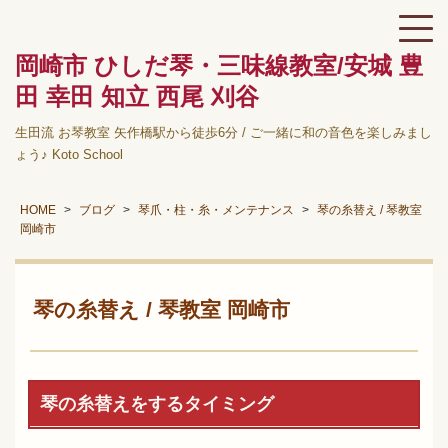
岡崎市 ひしだ琴・三味線教室/安城 豊
田 幸田 知立 西尾 刈谷
生田流 お琴教室 矢作橋駅から徒歩6分 / ご一緒に和の音色を楽しみまし
ょう♪ Koto School
HOME
ブログ
琴爪・柱・糸・メンテナンス
琴の糸替え / 琴教室
岡崎市
琴の糸替え / 琴教室 岡崎市
琴の糸替えをするタイミング