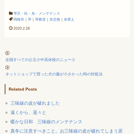
琴爪・柱・糸・メンテナンス
岡崎市
｜
琴
｜
琴教室
｜
糸交換
｜
糸替え
2020.2.28
全国すべての公立小中高休校のニュース
ネットショップで買った犬の服が小さかった時の対処法
Related Posts
三味線の皮が破れました
遠くから、遥々と
暖かな日和 三味線のメンテナンス
真冬に注意すべきこと。お三味線の皮が破れてしまう原