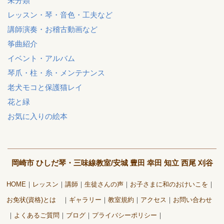
未分類
レッスン・琴・音色・工夫など
講師演奏・お稽古動画など
筝曲紹介
イベント・アルバム
琴爪・柱・糸・メンテナンス
老犬モコと保護猫レイ
花と緑
お気に入りの絵本
岡崎市 ひしだ琴・三味線教室/安城 豊田 幸田 知立 西尾 刈谷
HOME
レッスン
講師
生徒さんの声
お子さまに和のおけいこを
お免状(資格)とは
ギャラリー
教室規約
アクセス
お問い合わせ
よくあるご質問
ブログ
プライバシーポリシー