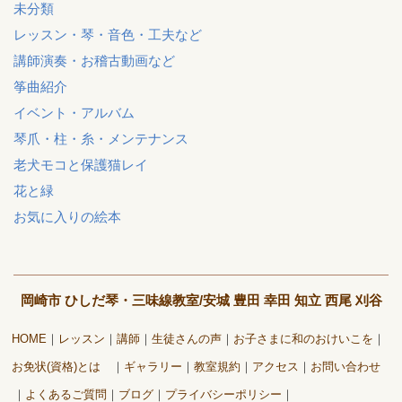
未分類
レッスン・琴・音色・工夫など
講師演奏・お稽古動画など
筝曲紹介
イベント・アルバム
琴爪・柱・糸・メンテナンス
老犬モコと保護猫レイ
花と緑
お気に入りの絵本
岡崎市 ひしだ琴・三味線教室/安城 豊田 幸田 知立 西尾 刈谷
HOME
レッスン
講師
生徒さんの声
お子さまに和のおけいこを
お免状(資格)とは
ギャラリー
教室規約
アクセス
お問い合わせ
よくあるご質問
ブログ
プライバシーポリシー