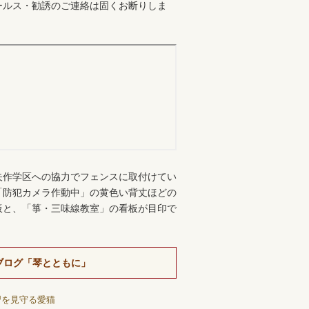
ールス・勧誘のご連絡は固くお断りしま
。
矢作学区への協力でフェンスに取付けてい
「防犯カメラ作動中」の黄色い背丈ほどの
板と、「箏・三味線教室」の看板が目印で
ブログ「琴とともに」
習を見守る愛猫