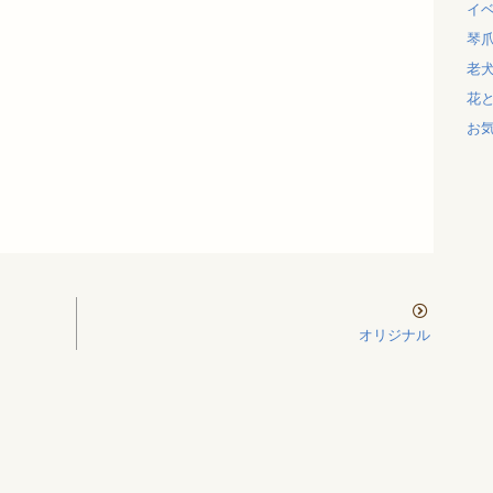
イ
琴
老
花
お
オリジナル