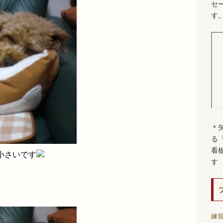
セ
す
＊
る
看
小さいです
す
練