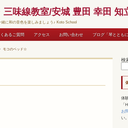
三味線教室/安城 豊田 幸田 知立
緒に和の音色を楽しみましょう♪ Koto School
よくあるご質問
アクセス
お問い合わせ
ブログ「琴ととも
モコのベッド☆
検
体
「
お
い