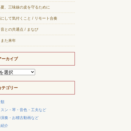
い夏、三味線の皮を守るために
にして気付くこと / リモート合奏
音との共通点 / まなび
、また来年
アーカイブ
カテゴリー
分類
ッスン・琴・音色・工夫など
師演奏・お稽古動画など
曲紹介