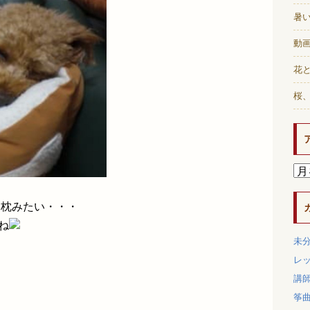
暑
動画
花と
桜
、枕みたい・・・
ね
未
レ
講
筝