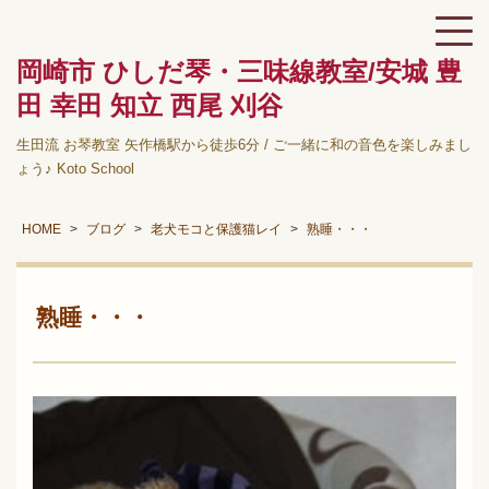
岡崎市 ひしだ琴・三味線教室/安城 豊
田 幸田 知立 西尾 刈谷
生田流 お琴教室 矢作橋駅から徒歩6分 / ご一緒に和の音色を楽しみまし
ょう♪ Koto School
HOME
ブログ
老犬モコと保護猫レイ
熟睡・・・
熟睡・・・