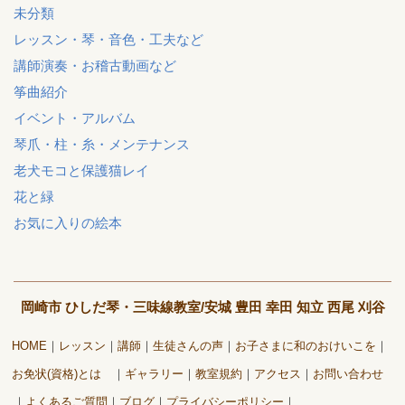
未分類
レッスン・琴・音色・工夫など
講師演奏・お稽古動画など
筝曲紹介
イベント・アルバム
琴爪・柱・糸・メンテナンス
老犬モコと保護猫レイ
花と緑
お気に入りの絵本
岡崎市 ひしだ琴・三味線教室/安城 豊田 幸田 知立 西尾 刈谷
HOME
レッスン
講師
生徒さんの声
お子さまに和のおけいこを
お免状(資格)とは
ギャラリー
教室規約
アクセス
お問い合わせ
よくあるご質問
ブログ
プライバシーポリシー