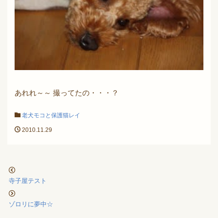
あれれ～～ 撮ってたの・・・？
老犬モコと保護猫レイ
2010.11.29
寺子屋テスト
ゾロリに夢中☆