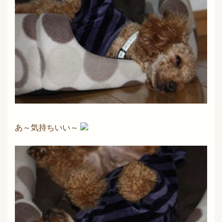
あ～気持ちいい～