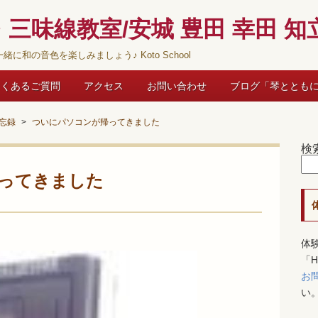
三味線教室/安城 豊田 幸田 知立
緒に和の音色を楽しみましょう♪ Koto School
よくあるご質問
アクセス
お問い合わせ
ブログ「琴ととも
忘録
ついにパソコンが帰ってきました
検
ってきました
体
「
お
い