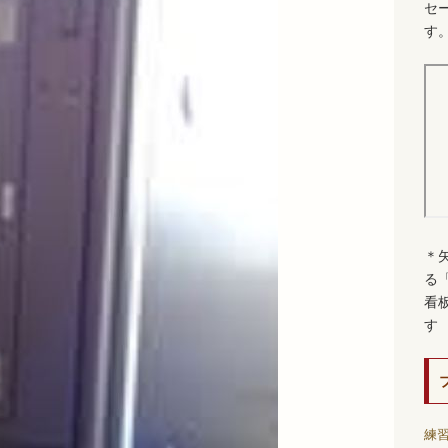
セ
す
＊
る
看
す
練