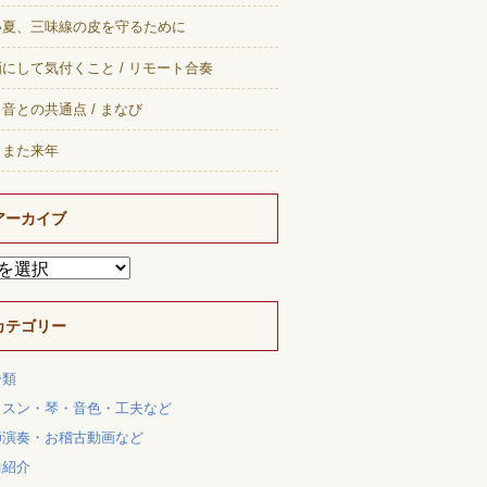
い夏、三味線の皮を守るために
にして気付くこと / リモート合奏
音との共通点 / まなび
、また来年
アーカイブ
カテゴリー
分類
ッスン・琴・音色・工夫など
師演奏・お稽古動画など
曲紹介