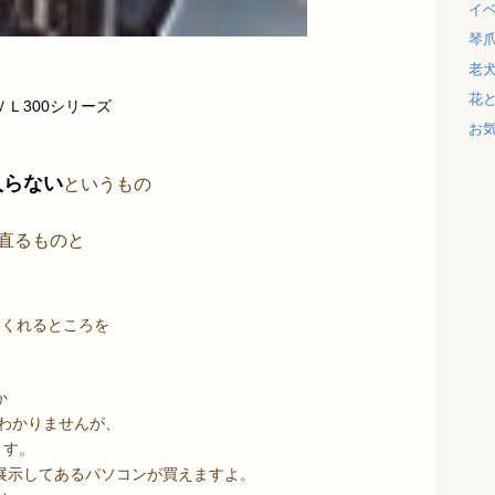
イ
琴
老
花
Ｌ300シリーズ
お
入らない
というもの
直るものと
てくれるところを
か
 わかりませんが、
ます。
展示してあるパソコンが買えますよ。