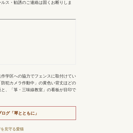
ールス・勧誘のご連絡は固くお断りしま
。
矢作学区への協力でフェンスに取付けてい
「防犯カメラ作動中」の黄色い背丈ほどの
板と、「箏・三味線教室」の看板が目印で
ブログ「琴とともに」
習を見守る愛猫