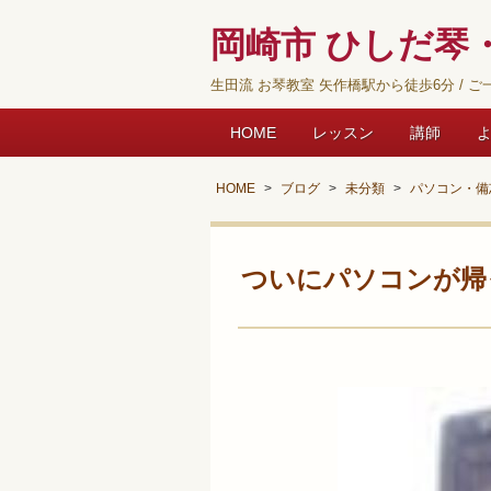
岡崎市 ひしだ琴・
生田流 お琴教室 矢作橋駅から徒歩6分 / ご一
HOME
レッスン
講師
HOME
ブログ
未分類
パソコン・備
ついにパソコンが帰