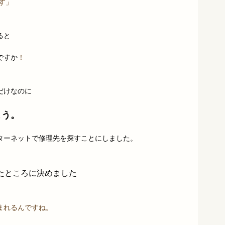
す」
ると
ですか
！
」
だけなのに
よう。
ターネットで修理先を探すことにしました。
たところに決めました
。
まれるんですね。