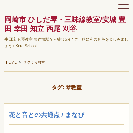
岡崎市 ひしだ琴・三味線教室/安城 豊
田 幸田 知立 西尾 刈谷
生田流 お琴教室 矢作橋駅から徒歩6分 / ご一緒に和の音色を楽しみまし
ょう♪ Koto School
HOME
タグ：琴教室
タグ:
琴教室
花と音との共通点 / まなび