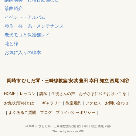
筝曲紹介
イベント・アルバム
琴爪・柱・糸・メンテナンス
老犬モコと保護猫レイ
花と緑
お気に入りの絵本
岡崎市 ひしだ琴・三味線教室/安城 豊田 幸田 知立 西尾 刈谷
HOME
レッスン
講師
生徒さんの声
お子さまに和のおけいこを
お免状(資格)とは
ギャラリー
教室規約
アクセス
お問い合わせ
よくあるご質問
ブログ
プライバシーポリシー
©
岡崎市 ひしだ琴・三味線教室/安城 豊田 幸田 知立 西尾 刈谷
Theme by taratoro WP