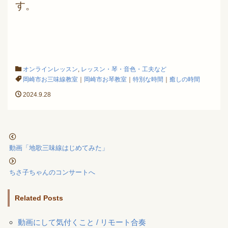
す。
オンラインレッスン
,
レッスン・琴・音色・工夫など
岡崎市お三味線教室
｜
岡崎市お琴教室
｜
特別な時間
｜
癒しの時間
2024.9.28
動画「地歌三味線はじめてみた」
ちさ子ちゃんのコンサートへ
Related Posts
動画にして気付くこと / リモート合奏