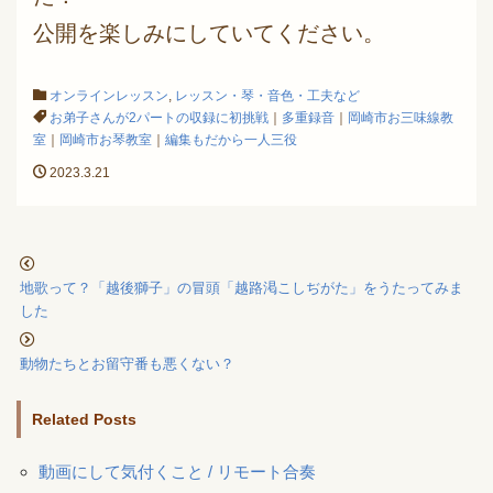
公開を楽しみにしていてください。
オンラインレッスン
,
レッスン・琴・音色・工夫など
お弟子さんが2パートの収録に初挑戦
｜
多重録音
｜
岡崎市お三味線教
室
｜
岡崎市お琴教室
｜
編集もだから一人三役
2023.3.21
地歌って？「越後獅子」の冒頭「越路渇こしぢがた」をうたってみま
した
動物たちとお留守番も悪くない？
Related Posts
動画にして気付くこと / リモート合奏