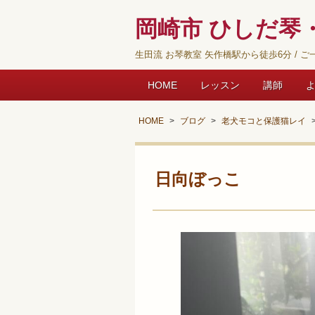
岡崎市 ひしだ琴・
生田流 お琴教室 矢作橋駅から徒歩6分 / ご一
HOME
レッスン
講師
HOME
ブログ
老犬モコと保護猫レイ
日向ぼっこ