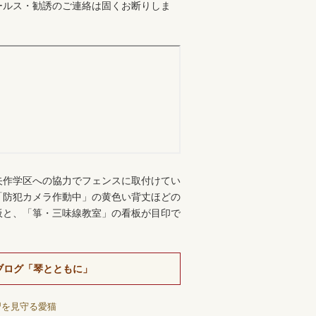
ールス・勧誘のご連絡は固くお断りしま
。
矢作学区への協力でフェンスに取付けてい
「防犯カメラ作動中」の黄色い背丈ほどの
板と、「箏・三味線教室」の看板が目印で
ブログ「琴とともに」
習を見守る愛猫