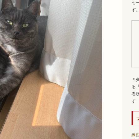
セ
す
＊
る
看
す
練