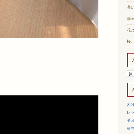
暑
動画
花と
桜
未
レ
講
筝