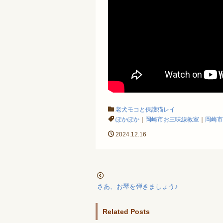
老犬モコと保護猫レイ
ぽかぽか
｜
岡崎市お三味線教室
｜
岡崎市
2024.12.16
さあ、お琴を弾きましょう♪
Related Posts