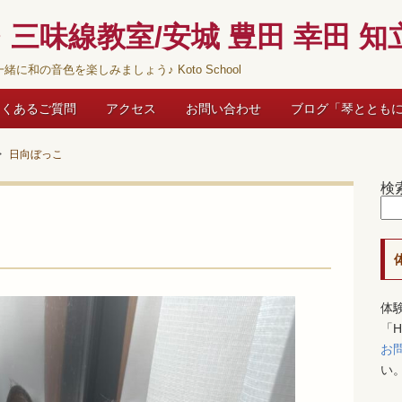
三味線教室/安城 豊田 幸田 知立
緒に和の音色を楽しみましょう♪ Koto School
よくあるご質問
アクセス
お問い合わせ
ブログ「琴ととも
日向ぼっこ
検
体
「
お
い