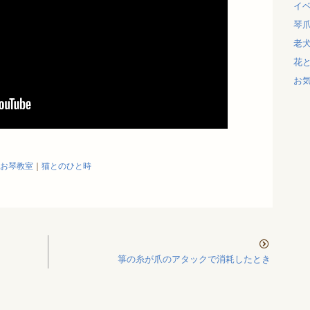
イ
琴
老
花
お
お琴教室
｜
猫とのひと時
箏の糸が爪のアタックで消耗したとき