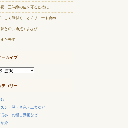
い夏、三味線の皮を守るために
にして気付くこと / リモート合奏
音との共通点 / まなび
、また来年
アーカイブ
カテゴリー
分類
ッスン・琴・音色・工夫など
師演奏・お稽古動画など
曲紹介