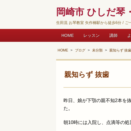
岡崎市 ひしだ琴・
生田流 お琴教室 矢作橋駅から徒歩6分 / ご一
HOME
レッスン
講師
HOME
ブログ
未分類
親知らず 抜
親知らず 抜歯
昨日、娘が下顎の親不知2本を
た。
朝10時には入院し、点滴等の処