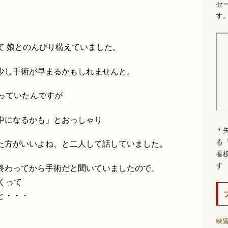
セ
す
て 娘とのんびり構えていました。
少し手術が早まるかもしれませんと。
っていたんですが
中になるかも」とおっしゃり
＊
る
た方がいいよね、と二人して話していました。
看
す
終わってから手術だと聞いていましたので、
くって
と・・・
練