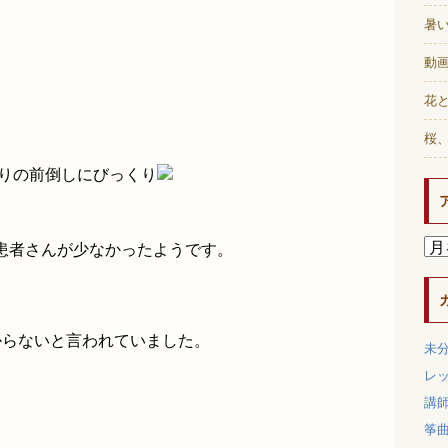
暑
動画
花と
桜
まりの前倒しにびっくり
患者さんが少なかったようです。
からないと言われていました。
未
レ
講
筝
、