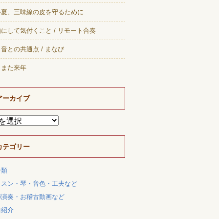
い夏、三味線の皮を守るために
にして気付くこと / リモート合奏
音との共通点 / まなび
、また来年
アーカイブ
カテゴリー
分類
ッスン・琴・音色・工夫など
師演奏・お稽古動画など
曲紹介