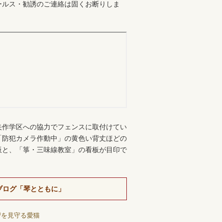
ールス・勧誘のご連絡は固くお断りしま
。
矢作学区への協力でフェンスに取付けてい
「防犯カメラ作動中」の黄色い背丈ほどの
板と、「箏・三味線教室」の看板が目印で
ブログ「琴とともに」
習を見守る愛猫