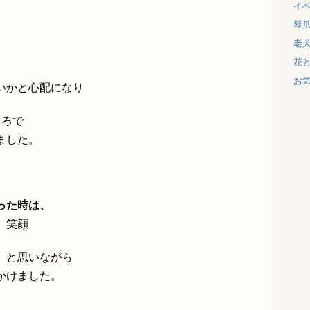
イ
琴
老
花
お
いかと心配になり
ころで
ねました。
った時は、
」笑顔
、と思いながら
かけました。