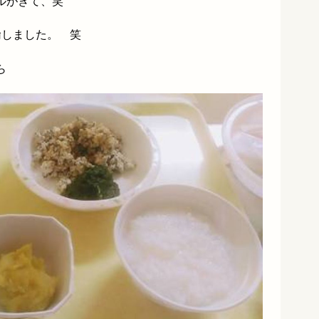
ルがきて、笑
諭しました。 笑
ら