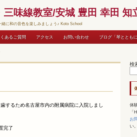
三味線教室/安城 豊田 幸田 知立
緒に和の音色を楽しみましょう♪ Koto School
よくあるご質問
アクセス
お問い合わせ
ブログ「琴ととも
歯
検
抜歯するため名古屋市内の附属病院に入院しまし
体
「
お
い
置完了