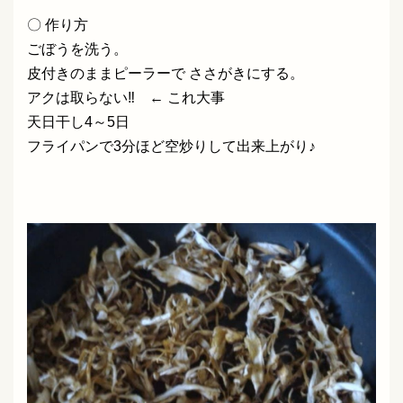
〇 作り方
ごぼうを洗う。
皮付きのままピーラーで ささがきにする。
アクは取らない‼ ← これ大事
天日干し4～5日
フライパンで3分ほど空炒りして出来上がり♪