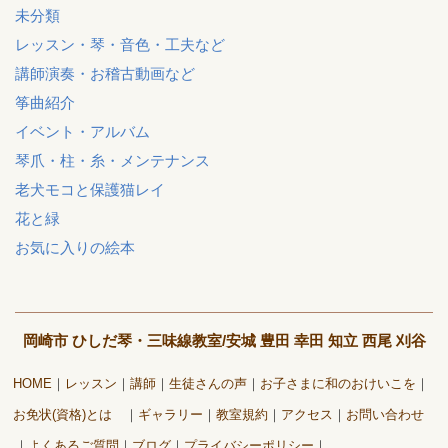
未分類
レッスン・琴・音色・工夫など
講師演奏・お稽古動画など
筝曲紹介
イベント・アルバム
琴爪・柱・糸・メンテナンス
老犬モコと保護猫レイ
花と緑
お気に入りの絵本
岡崎市 ひしだ琴・三味線教室/安城 豊田 幸田 知立 西尾 刈谷
HOME
レッスン
講師
生徒さんの声
お子さまに和のおけいこを
お免状(資格)とは
ギャラリー
教室規約
アクセス
お問い合わせ
よくあるご質問
ブログ
プライバシーポリシー