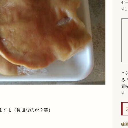
セ
す
＊
る
看
す
ますよ（負担なのか？笑）
練