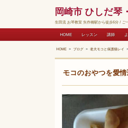
岡崎市 ひしだ琴・
生田流 お琴教室 矢作橋駅から徒歩6分 / ご一
HOME
レッスン
講師
HOME
ブログ
老犬モコと保護猫レイ
モコのおやつを愛情