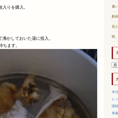
暑
二枚入りを購入。
動画
花と
桜
て沸かしておいた湯に投入。
待ちます。
未
レ
講
筝