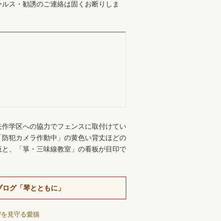
ールス・勧誘のご連絡は固くお断りしま
。
矢作学区への協力でフェンスに取付けてい
「防犯カメラ作動中」の黄色い背丈ほどの
板と、「箏・三味線教室」の看板が目印で
ブログ「琴とともに」
習を見守る愛猫