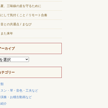
い夏、三味線の皮を守るために
にして気付くこと / リモート合奏
音との共通点 / まなび
、また来年
アーカイブ
カテゴリー
分類
ッスン・琴・音色・工夫など
師演奏・お稽古動画など
曲紹介