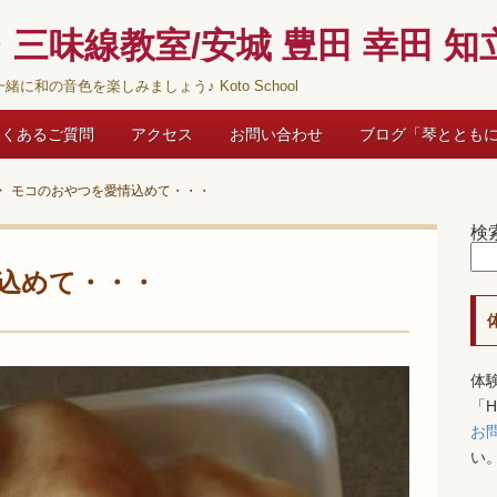
三味線教室/安城 豊田 幸田 知立
緒に和の音色を楽しみましょう♪ Koto School
よくあるご質問
アクセス
お問い合わせ
ブログ「琴ととも
モコのおやつを愛情込めて・・・
検
込めて・・・
体
「
お
い