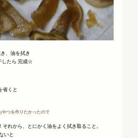
焼き、油を拭き
干したら 完成☆
を省くと
おやつを作りたかったので
！それから
、とにかく油をよく拭き取ること。
ないと