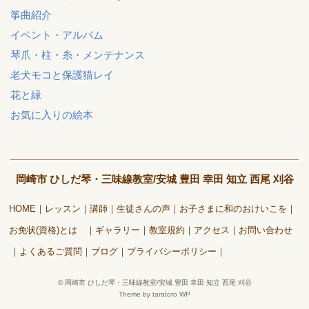
筝曲紹介
イベント・アルバム
琴爪・柱・糸・メンテナンス
老犬モコと保護猫レイ
花と緑
お気に入りの絵本
岡崎市 ひしだ琴・三味線教室/安城 豊田 幸田 知立 西尾 刈谷
HOME
レッスン
講師
生徒さんの声
お子さまに和のおけいこを
お免状(資格)とは
ギャラリー
教室規約
アクセス
お問い合わせ
よくあるご質問
ブログ
プライバシーポリシー
©
岡崎市 ひしだ琴・三味線教室/安城 豊田 幸田 知立 西尾 刈谷
Theme by taratoro WP