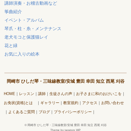
講師演奏・お稽古動画など
筝曲紹介
イベント・アルバム
琴爪・柱・糸・メンテナンス
老犬モコと保護猫レイ
花と緑
お気に入りの絵本
岡崎市 ひしだ琴・三味線教室/安城 豊田 幸田 知立 西尾 刈谷
HOME
レッスン
講師
生徒さんの声
お子さまに和のおけいこを
お免状(資格)とは
ギャラリー
教室規約
アクセス
お問い合わせ
よくあるご質問
ブログ
プライバシーポリシー
©
岡崎市 ひしだ琴・三味線教室/安城 豊田 幸田 知立 西尾 刈谷
Theme by taratoro WP