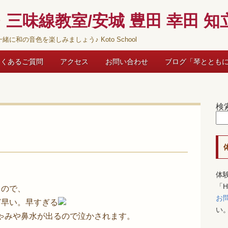
三味線教室/安城 豊田 幸田 知立
緒に和の音色を楽しみましょう♪ Koto School
よくあるご質問
アクセス
お問い合わせ
ブログ「琴ととも
検
体
「
るので、
お
ど早い。早すぎる
い
ゃみや鼻水が出るので泣かされます。