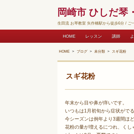
岡崎市 ひしだ琴・
生田流 お琴教室 矢作橋駅から徒歩6分 / ご一
HOME
レッスン
講師
HOME
ブログ
未分類
スギ花粉
スギ花粉
年末から目や鼻が痒いです。
いつもは1月初旬から症状がで
今シーズンは例年より3週間ほ
花粉の量が増えるにつれ、くし