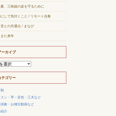
い夏、三味線の皮を守るために
にして気付くこと / リモート合奏
音との共通点 / まなび
、また来年
アーカイブ
カテゴリー
分類
ッスン・琴・音色・工夫など
師演奏・お稽古動画など
曲紹介