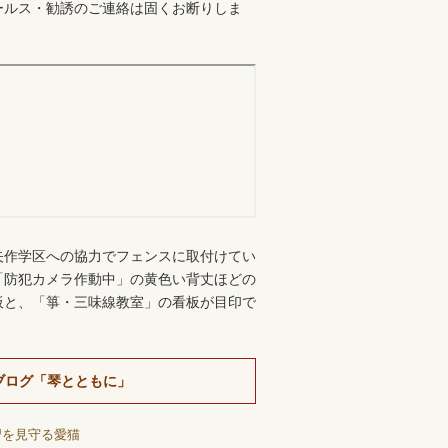
ールス・勧誘のご連絡は固くお断りしま
。
矢作学区への協力でフェンスに取付けてい
「防犯カメラ作動中」の黄色い背丈ほどの
板と、「箏・三味線教室」の看板が目印で
ブログ「琴とともに」
習を見守る愛猫