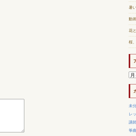
暑
動画
花と
桜
未
レ
講
筝