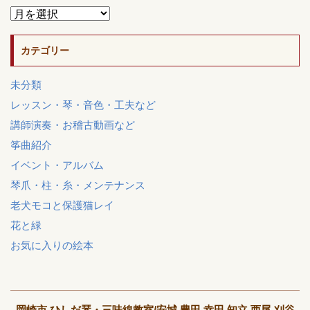
カテゴリー
未分類
レッスン・琴・音色・工夫など
講師演奏・お稽古動画など
筝曲紹介
イベント・アルバム
琴爪・柱・糸・メンテナンス
老犬モコと保護猫レイ
花と緑
お気に入りの絵本
岡崎市 ひしだ琴・三味線教室/安城 豊田 幸田 知立 西尾 刈谷