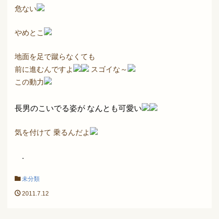
危ない
やめとこ
地面を足で蹴らなくても
前に進むんですよ
スゴイな～
この動力
長男のこいでる姿が なんとも可愛い
気を付けて 乗るんだよ
.
未分類
2011.7.12