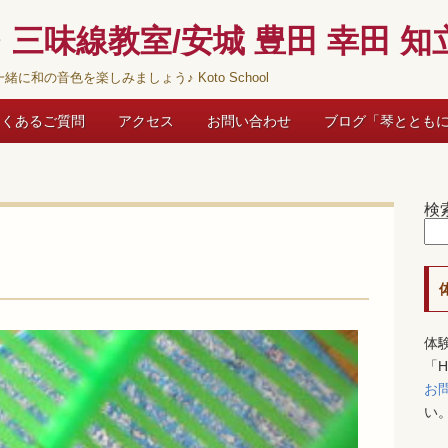
三味線教室/安城 豊田 幸田 知立
緒に和の音色を楽しみましょう♪ Koto School
よくあるご質問
アクセス
お問い合わせ
ブログ「琴ととも
検
体
「
お
い