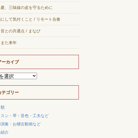
い夏、三味線の皮を守るために
にして気付くこと / リモート合奏
音との共通点 / まなび
、また来年
アーカイブ
カテゴリー
分類
ッスン・琴・音色・工夫など
師演奏・お稽古動画など
曲紹介