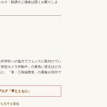
ールス・勧誘のご連絡は固くお断りしま
。
矢作学区への協力でフェンスに取付けてい
「防犯カメラ作動中」の黄色い背丈ほどの
板と、「箏・三味線教室」の看板が目印で
ブログ「琴とともに」
習を見守る愛猫