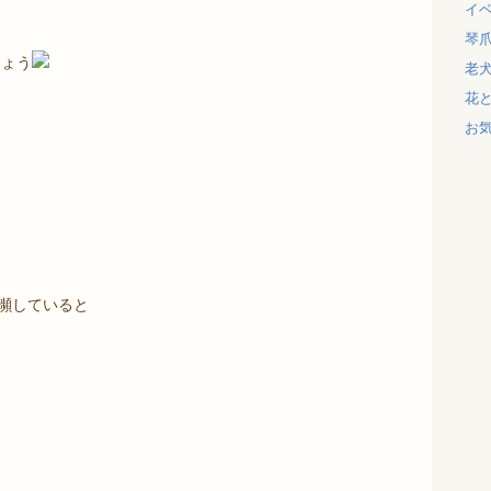
イ
琴
しょう
老
花
お
瀕していると
は