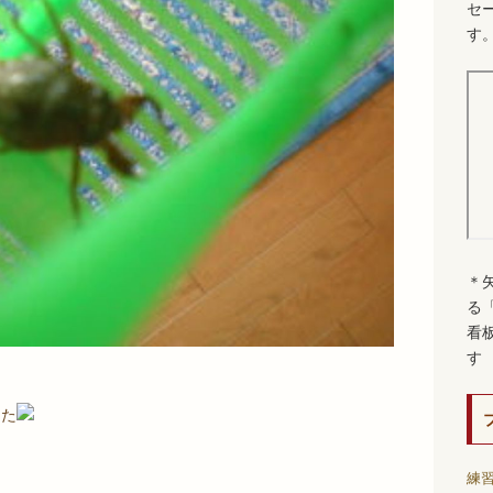
セ
す
＊
る
看
す
した
練