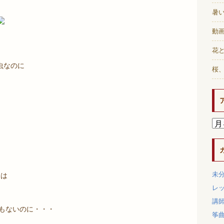
暑
動画
花と
虫なのに
桜
未
とは
レ
講
でもないのに・・・
筝