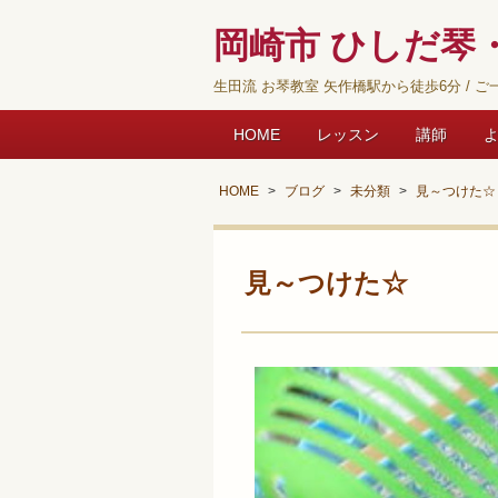
岡崎市 ひしだ琴・
生田流 お琴教室 矢作橋駅から徒歩6分 / ご一
HOME
レッスン
講師
HOME
ブログ
未分類
見～つけた☆
見～つけた☆