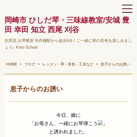
岡崎市 ひしだ琴・三味線教室/安城 豊
田 幸田 知立 西尾 刈谷
生田流 お琴教室 矢作橋駅から徒歩6分 / ご一緒に和の音色を楽しみまし
ょう♪ Koto School
HOME
ブログ
レッスン・琴・音色・工夫など
息子からのお誘い
息子からのお誘い
今日、娘に
「お母さん、一緒にお琴弾こう
」
と誘われました。