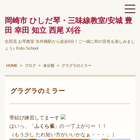
岡崎市 ひしだ琴・三味線教室/安城 豊
田 幸田 知立 西尾 刈谷
生田流 お琴教室 矢作橋駅から徒歩6分 / ご一緒に和の音色を楽しみまし
ょう♪ Koto School
HOME
ブログ
未分類
グラグラのミラー
グラグラのミラー
帯結び練習してまーす
はいっ、「
ふくら雀
」の 一丁上がりー ！！
（もう少し たれ短い方がいいかなぁ・・・ 。）