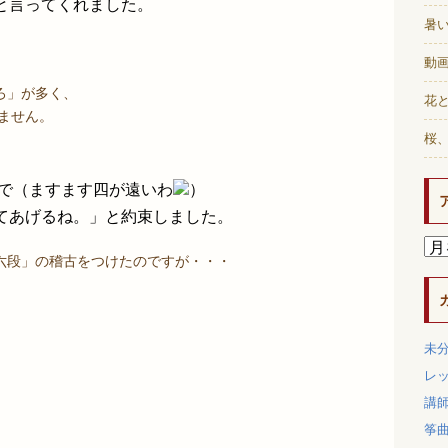
と言ってくれました。
暑
動画
ろ」が多く、
花と
ません。
桜
ので（ますます四が遠いわ
）
てあげるね。」と約束しました。
六段」の稽古をつけたのですが・・・
未
レ
講
筝