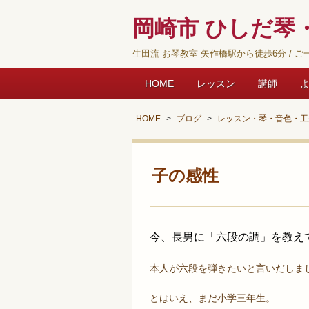
岡崎市 ひしだ琴・
生田流 お琴教室 矢作橋駅から徒歩6分 / ご一
HOME
レッスン
講師
HOME
ブログ
レッスン・琴・音色・工
子の感性 琴
今、長男に「六段の調」を教え
本人が六段を弾きたいと言いだしま
とはいえ、まだ小学三年生。