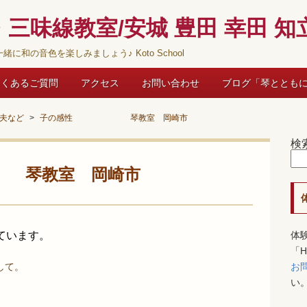
三味線教室/安城 豊田 幸田 知立
緒に和の音色を楽しみましょう♪ Koto School
よくあるご質問
アクセス
お問い合わせ
ブログ「琴ととも
夫など
子の感性 琴教室 岡崎市
検
教室 岡崎市
ています。
体
「
して。
お
い