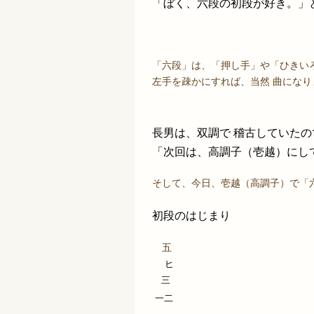
「ぼく、六段の初段が好き。」
「六段」は、「押し手」や「ひきい
左手を疎かにすれば、当然 曲になり
長男は、双調で 稽古していた
「次回は、高調子（壱越）にし
そして、今日、壱越（高調子）で「
初段のはじまり
五
ヒ
三
一二