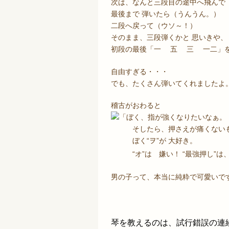
次は、なんと三段目の途中へ飛んで
最後まで 弾いたら（うんうん。）
二段へ戻って（ウソ～！）
そのまま、三段弾くかと 思いきや、
初段の最後「一 五 三 一二」を
自由すぎる・・・
でも、たくさん弾いてくれましたよ
稽古がおわると
「ぼく、指が強くなりたいなぁ。
そしたら、押さえが痛くない
ぼく“ヲ”が 大好き。
“オ”は 嫌い！ “最強押し”は
男の子って、本当に純粋で可愛いで
琴を教えるのは、試行錯誤の連