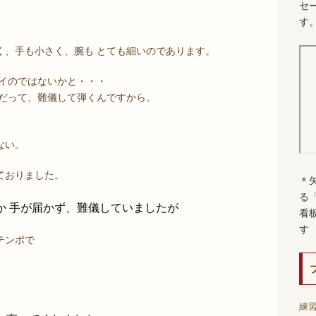
セ
、
す
く、手も小さく、腕も とても細いのであります。
ツイのではないかと・・・
人だって、難儀して弾くんですから。
ない。
ておりました。
＊
る
か 手が届かず、難儀していましたが
看
す
テンポで
練