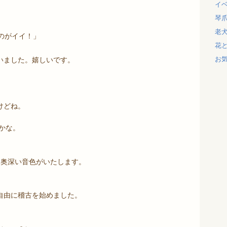
イ
琴
老
のがイイ！」
花
お
いました。嬉しいです。
けどね。
かな。
、奥深い音色がいたします。
自由に稽古を始めました。