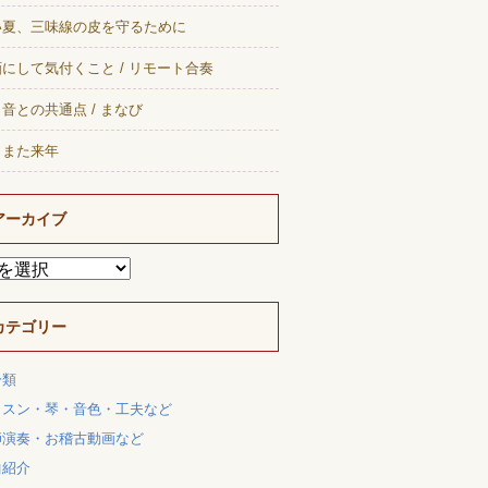
い夏、三味線の皮を守るために
にして気付くこと / リモート合奏
音との共通点 / まなび
、また来年
アーカイブ
カテゴリー
分類
ッスン・琴・音色・工夫など
師演奏・お稽古動画など
曲紹介