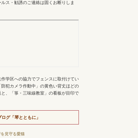
ールス・勧誘のご連絡は固くお断りしま
。
矢作学区への協力でフェンスに取付けてい
「防犯カメラ作動中」の黄色い背丈ほどの
板と、「箏・三味線教室」の看板が目印で
ブログ「琴とともに」
習を見守る愛猫