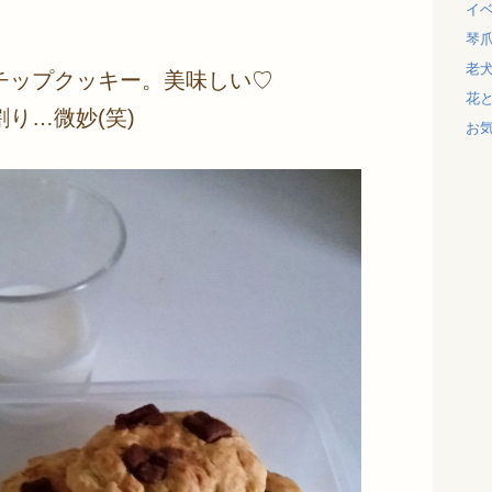
イ
琴
老
チップクッキー。美味しい♡
花
り…微妙(笑)
お