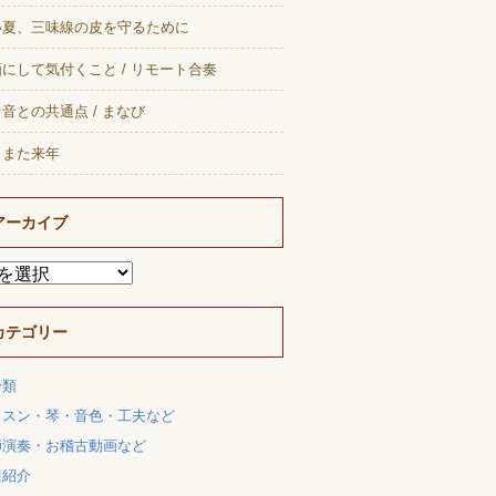
い夏、三味線の皮を守るために
にして気付くこと / リモート合奏
音との共通点 / まなび
、また来年
アーカイブ
カテゴリー
分類
ッスン・琴・音色・工夫など
師演奏・お稽古動画など
曲紹介