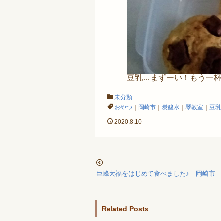
豆乳…まずーい！もう一杯！
未分類
おやつ
｜
岡崎市
｜
炭酸水
｜
琴教室
｜
豆乳
2020.8.10
巨峰大福をはじめて食べました♪ 岡崎市
Related Posts