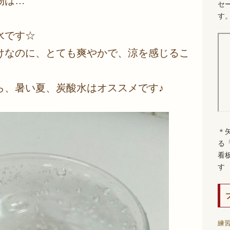
物は…
セ
す
水です☆
けなのに、とても爽やかで、涼を感じるこ
ら、暑い夏、炭酸水はオススメです♪
＊
る
看
す
練