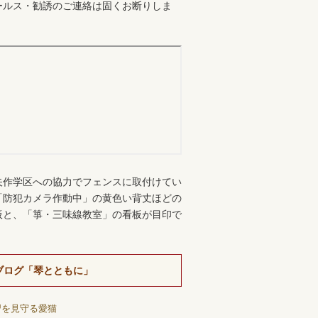
ールス・勧誘のご連絡は固くお断りしま
。
矢作学区への協力でフェンスに取付けてい
「防犯カメラ作動中」の黄色い背丈ほどの
板と、「箏・三味線教室」の看板が目印で
ブログ「琴とともに」
習を見守る愛猫