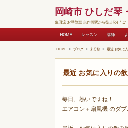
岡崎市 ひしだ琴・
生田流 お琴教室 矢作橋駅から徒歩6分 / ご一
HOME
レッスン
講師
HOME
ブログ
未分類
最近 お気に
最近 お気に入りの飲
毎日、熱いですね！
エアコン＋扇風機 のダブ