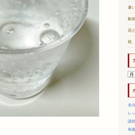
暑
動画
花と
桜
未
レ
講
筝