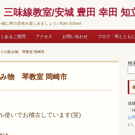
三味線教室/安城 豊田 幸田 知立
緒に和の音色を楽しみましょう♪ Koto School
よくあるご質問
アクセス
お問い合わせ
ブログ「琴ととも
入りの飲み物 琴教室 岡崎市
検
み物 琴教室 岡崎市
体
「
ル使いでお稽古しています(笑)
お
い