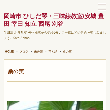
岡崎市 ひしだ琴・三味線教室/安城 豊
田 幸田 知立 西尾 刈谷
生田流 お琴教室 矢作橋駅から徒歩6分 / ご一緒に和の音色を楽しみまし
ょう♪ Koto School
HOME
ブログ
未分類
花と緑
桑の実
桑の実