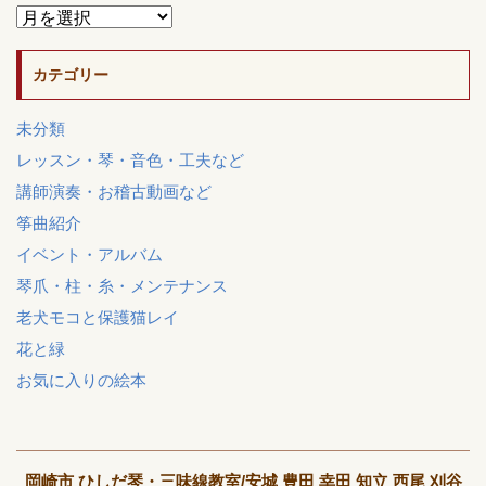
カテゴリー
未分類
レッスン・琴・音色・工夫など
講師演奏・お稽古動画など
筝曲紹介
イベント・アルバム
琴爪・柱・糸・メンテナンス
老犬モコと保護猫レイ
花と緑
お気に入りの絵本
岡崎市 ひしだ琴・三味線教室/安城 豊田 幸田 知立 西尾 刈谷