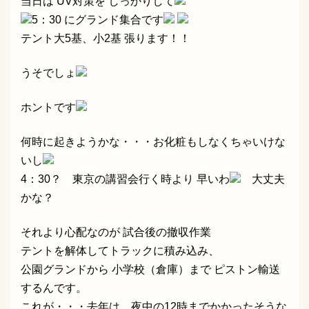
当日は UV対策を しっかりして
5：30 にグランド集合です
テント大5基、小2基 張ります！！
うそでしょ
ホントです
何時に起きようかな・・・お化粧もしなくちゃいけな
いし
4：30？ 東京の講習会行く時より 早いわ
大丈夫
かな？
それより心配なのが 試合後の撤収作業
テントを解体してトラックに積み込み、
公園グランドから 小学校（倉庫）まで ピストン輸送
するんです。
これが・・・
去年は、夜中の12時までかかったそうな