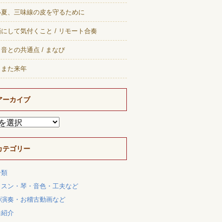
い夏、三味線の皮を守るために
にして気付くこと / リモート合奏
音との共通点 / まなび
、また来年
アーカイブ
カテゴリー
分類
ッスン・琴・音色・工夫など
師演奏・お稽古動画など
曲紹介