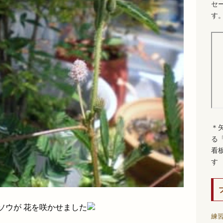
セ
す
＊
る
看
す
ソウが 花を咲かせました
練