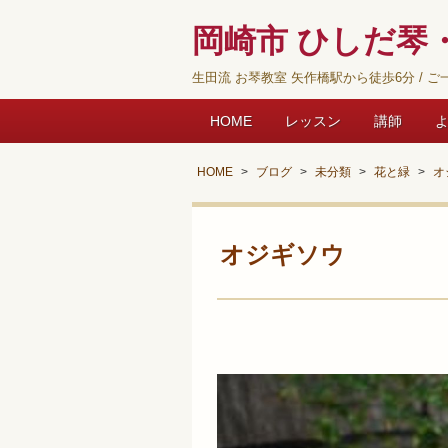
岡崎市 ひしだ琴・
生田流 お琴教室 矢作橋駅から徒歩6分 / ご一
HOME
レッスン
講師
HOME
ブログ
未分類
花と緑
オ
オジギソウ