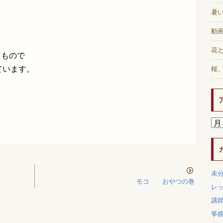
暑
動画
花と
たもので
ています。
桜
未
モコ おやつの巻
レ
講
筝