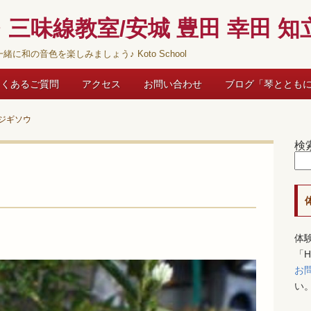
三味線教室/安城 豊田 幸田 知立
緒に和の音色を楽しみましょう♪ Koto School
よくあるご質問
アクセス
お問い合わせ
ブログ「琴ととも
ジギソウ
検
体
「
お
い