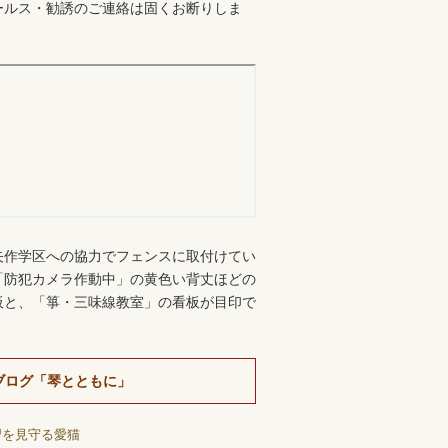
ールス・勧誘のご連絡は固くお断りしま
。
矢作学区への協力でフェンスに取付けてい
「防犯カメラ作動中」の黄色い背丈ほどの
板と、「箏・三味線教室」の看板が目印で
ブログ「琴とともに」
習を見守る愛猫