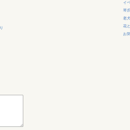
イ
琴
老
花
り
お