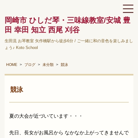
岡崎市 ひしだ琴・三味線教室/安城 豊
田 幸田 知立 西尾 刈谷
生田流 お琴教室 矢作橋駅から徒歩6分 / ご一緒に和の音色を楽しみまし
ょう♪ Koto School
HOME
ブログ
未分類
競泳
競泳
夏の大会が近づいています・・・
先日、長女がお風呂から なかなか上がってきませんで