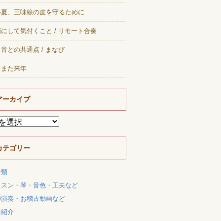
い夏、三味線の皮を守るために
にして気付くこと / リモート合奏
音との共通点 / まなび
、また来年
アーカイブ
カテゴリー
分類
ッスン・琴・音色・工夫など
師演奏・お稽古動画など
曲紹介