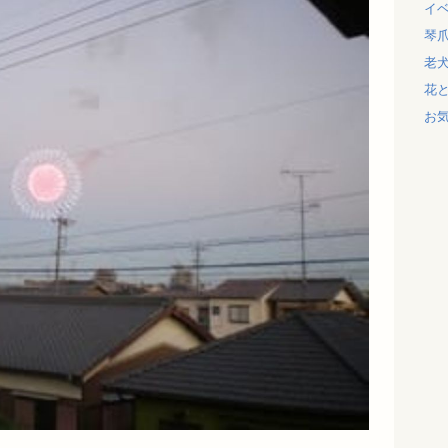
イ
琴
老
花
お