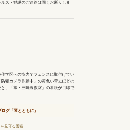
ールス・勧誘のご連絡は固くお断りしま
。
矢作学区への協力でフェンスに取付けてい
「防犯カメラ作動中」の黄色い背丈ほどの
板と、「箏・三味線教室」の看板が目印で
ブログ「琴とともに」
習を見守る愛猫