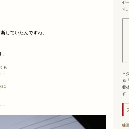
セ
す
 中断していたんですね。
す。
ても
・・
＊
る
火に
看
す
・・
練