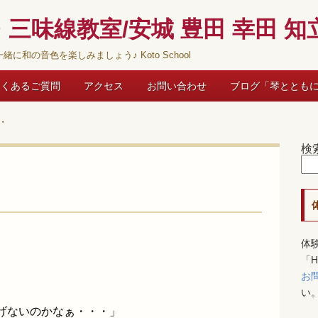
三味線教室/安城 豊田 幸田 知立
緒に和の音色を楽しみましょう♪ Koto School
よくあるご質問
アクセス
お問い合わせ
ブログ「琴ととも
・
検
体
「
お
い
上げないのかなぁ・・・」