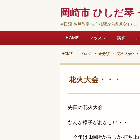
岡崎市 ひしだ琴・
生田流 お琴教室 矢作橋駅から徒歩6分 / ご一
HOME
レッスン
講師
HOME
ブログ
未分類
花火大会・・
花火大会・・・
先日の花火大会
なんか様子がおかしい・・
「今年は 1個所からしか 打ち