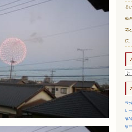
暑
動画
花と
桜
未
レ
講
筝