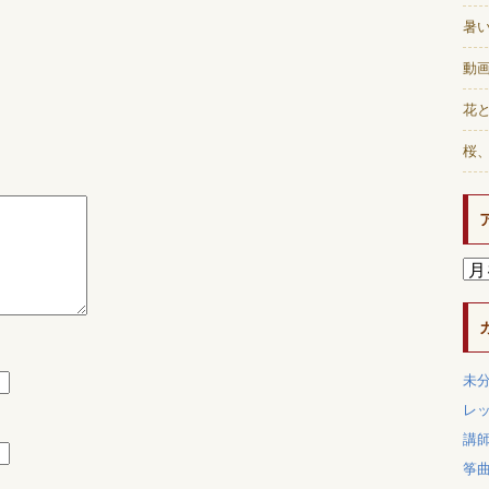
暑
動画
花と
桜
未
レ
講
筝