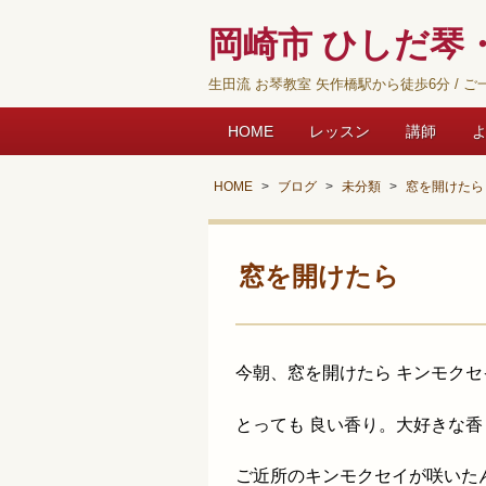
岡崎市 ひしだ琴・
生田流 お琴教室 矢作橋駅から徒歩6分 / ご一
HOME
レッスン
講師
HOME
ブログ
未分類
窓を開けたら
窓を開けたら
今朝、窓を開けたら キンモク
とっても 良い香り。大好きな香
ご近所のキンモクセイが咲いた