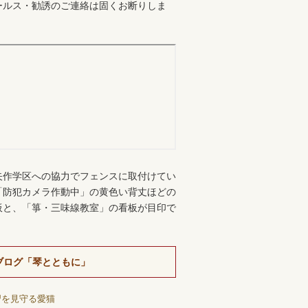
ールス・勧誘のご連絡は固くお断りしま
。
矢作学区への協力でフェンスに取付けてい
「防犯カメラ作動中」の黄色い背丈ほどの
板と、「箏・三味線教室」の看板が目印で
ブログ「琴とともに」
習を見守る愛猫