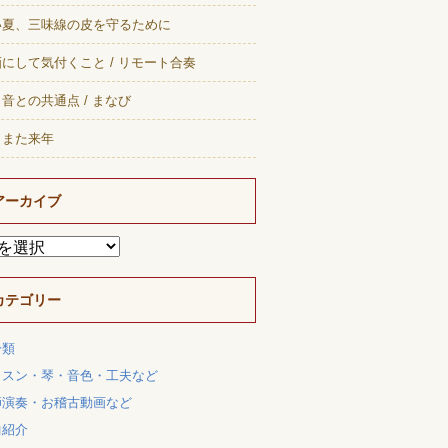
い夏、三味線の皮を守るために
にして気付くこと / リモート合奏
音との共通点 / まなび
、また来年
アーカイブ
カテゴリー
分類
ッスン・琴・音色・工夫など
師演奏・お稽古動画など
曲紹介