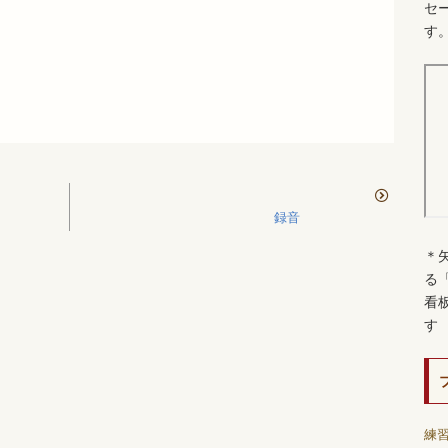
セ
す
・
録音
＊
る
看
す
練