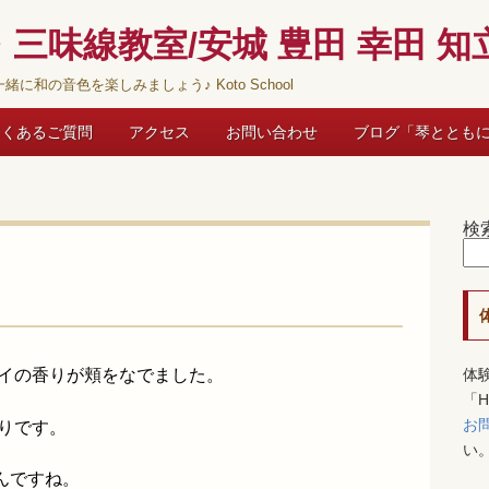
三味線教室/安城 豊田 幸田 知立
緒に和の音色を楽しみましょう♪ Koto School
よくあるご質問
アクセス
お問い合わせ
ブログ「琴ととも
検
セイの香りが頬をなでました。
体
「
お
りです。
い
んですね。