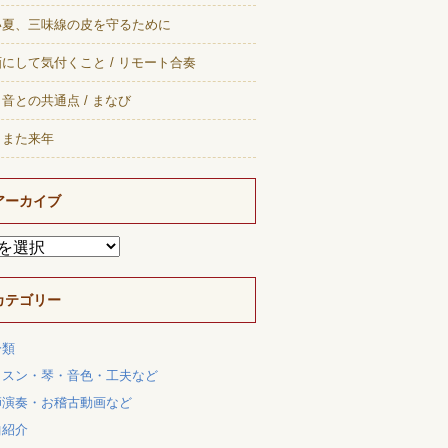
い夏、三味線の皮を守るために
にして気付くこと / リモート合奏
音との共通点 / まなび
、また来年
アーカイブ
カテゴリー
分類
ッスン・琴・音色・工夫など
師演奏・お稽古動画など
曲紹介