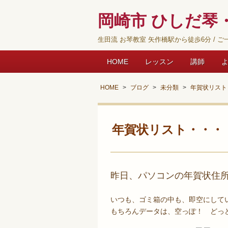
岡崎市 ひしだ琴・
生田流 お琴教室 矢作橋駅から徒歩6分 / ご一
HOME
レッスン
講師
HOME
ブログ
未分類
年賀状リスト
年賀状リスト・・・
昨日、パソコンの年賀状住
いつも、ゴミ箱の中も、即空にして
もちろんデータは、空っぽ！ どっ