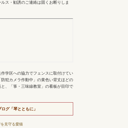
ールス・勧誘のご連絡は固くお断りしま
。
矢作学区への協力でフェンスに取付けてい
「防犯カメラ作動中」の黄色い背丈ほどの
板と、「箏・三味線教室」の看板が目印で
ブログ「琴とともに」
習を見守る愛猫