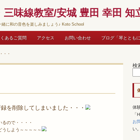
三味線教室/安城 豊田 幸田 知立
緒に和の音色を楽しみましょう♪ Koto School
よくあるご質問
アクセス
お問い合わせ
ブログ「琴ととも
・・・
検
所録を削除してしまいました・・・
体
「
お
いるので・・・・
い
どうしよう～～～～～