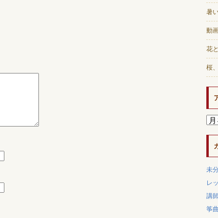
暑
動画
花と
桜
未
レ
講
筝