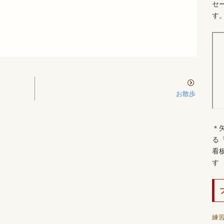
セ
す
お散歩
＊
る
看
す
練