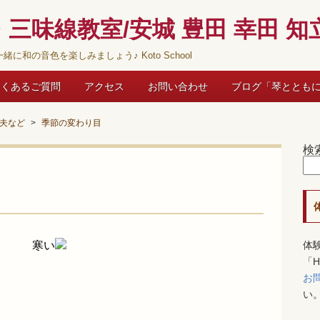
三味線教室/安城 豊田 幸田 知立
緒に和の音色を楽しみましょう♪ Koto School
よくあるご質問
アクセス
お問い合わせ
ブログ「琴ととも
夫など
季節の変わり目
検
変わり目
寒い
体
「
お
い