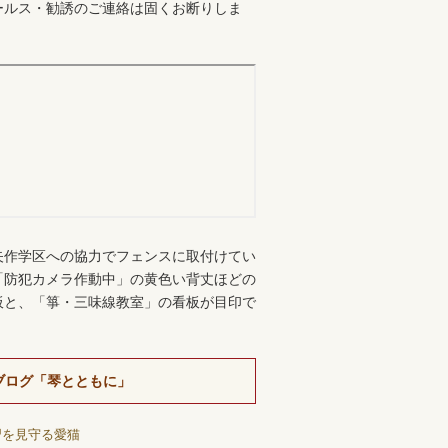
ールス・勧誘のご連絡は固くお断りしま
。
矢作学区への協力でフェンスに取付けてい
「防犯カメラ作動中」の黄色い背丈ほどの
板と、「箏・三味線教室」の看板が目印で
ブログ「琴とともに」
習を見守る愛猫