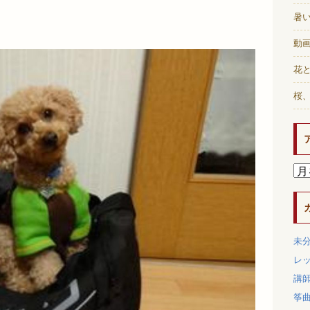
暑
動画
花と
桜
未
レ
講
筝