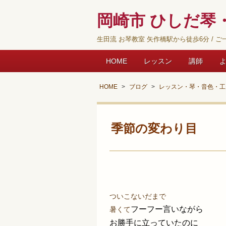
岡崎市 ひしだ琴・
生田流 お琴教室 矢作橋駅から徒歩6分 / ご一
HOME
レッスン
講師
HOME
ブログ
レッスン・琴・音色・工
季節の
ついこないだまで
フーフー言いながら
暑くて
お勝手に立っていたのに