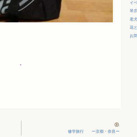
イ
琴
老
花
お
.
修学旅行 ー京都・奈良ー