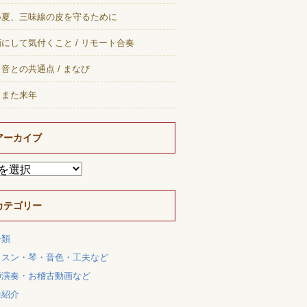
い夏、三味線の皮を守るために
にして気付くこと / リモート合奏
音との共通点 / まなび
、また来年
アーカイブ
カテゴリー
分類
ッスン・琴・音色・工夫など
師演奏・お稽古動画など
曲紹介