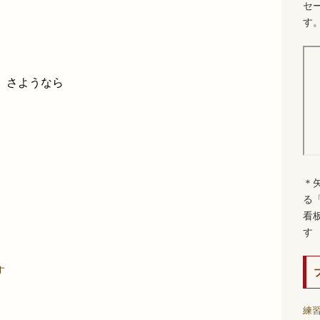
セ
す
 さようなら
＊
る
看
す
す
練