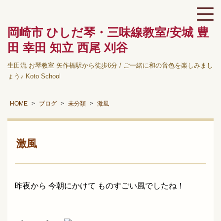
岡崎市 ひしだ琴・三味線教室/安城 豊
田 幸田 知立 西尾 刈谷
生田流 お琴教室 矢作橋駅から徒歩6分 / ご一緒に和の音色を楽しみまし
ょう♪ Koto School
HOME
ブログ
未分類
激風
激風
昨夜から 今朝にかけて ものすごい風でしたね！