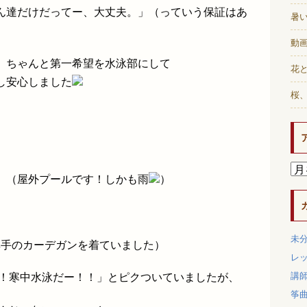
ん達だけだってー、大丈夫。」（っていう保証はあ
暑
動画
、ちゃんと第一希望を水泳部にして
花と
し安心しました
桜
（屋外プールです！しかも雨
）
）
未
厚手のカーデガンを着ていました）
レ
講
い！寒中水泳だー！！」とピクついていましたが、
筝