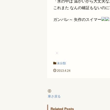
「水の中は 温かいから大丈夫
これまた なんの確証もないの
ガンバレ～ 矢作のスイマー
.
未分類
2013.4.24
寒さ戻る
Related Posts