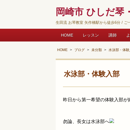
岡崎市 ひしだ琴・
生田流 お琴教室 矢作橋駅から徒歩6分 / ご一
HOME
レッスン
講師
HOME
ブログ
未分類
水泳部・体験
水泳部・体験入部
昨日から第一希望の体験入部が
勿論、長女は水泳部へ