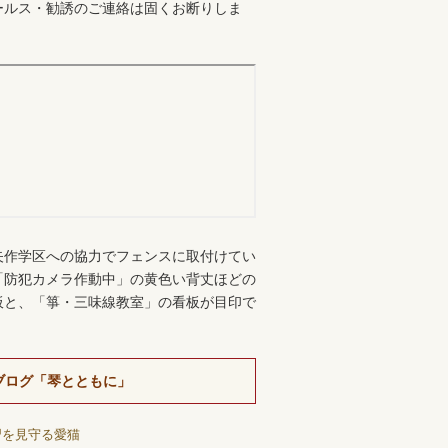
ールス・勧誘のご連絡は固くお断りしま
。
矢作学区への協力でフェンスに取付けてい
「防犯カメラ作動中」の黄色い背丈ほどの
板と、「箏・三味線教室」の看板が目印で
ブログ「琴とともに」
習を見守る愛猫