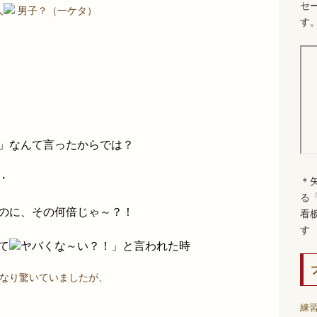
セ
人
男子？（一ケタ）
す
」なんて言ったからでは？
・
＊
る
たのに、その何倍じゃ～？！
看
す
て
ヤバくな～い？！」と言われた時
かなり驚いていましたが、
練