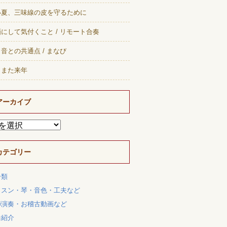
い夏、三味線の皮を守るために
にして気付くこと / リモート合奏
音との共通点 / まなび
、また来年
アーカイブ
カテゴリー
分類
ッスン・琴・音色・工夫など
師演奏・お稽古動画など
曲紹介