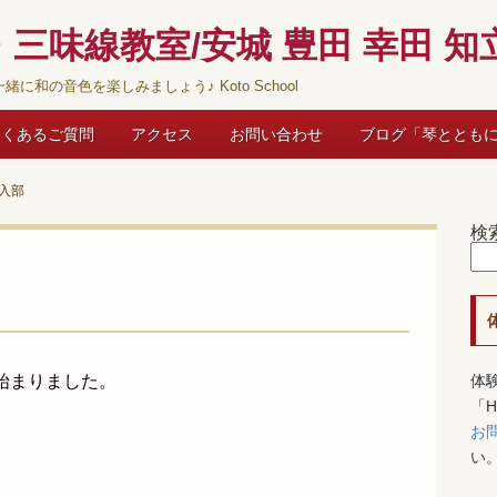
三味線教室/安城 豊田 幸田 知立
緒に和の音色を楽しみましょう♪ Koto School
よくあるご質問
アクセス
お問い合わせ
ブログ「琴ととも
入部
検
始まりました。
体
「
お
い