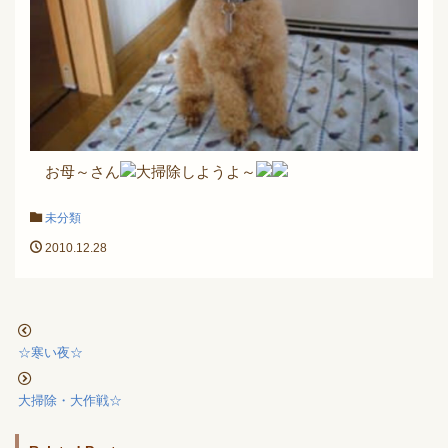
お母～さん
大掃除しようよ～
未分類
2010.12.28
☆寒い夜☆
大掃除・大作戦☆