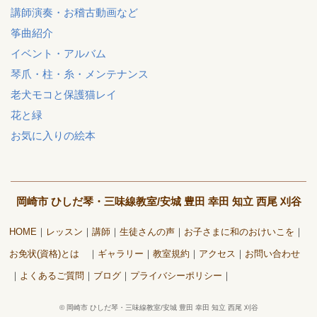
講師演奏・お稽古動画など
筝曲紹介
イベント・アルバム
琴爪・柱・糸・メンテナンス
老犬モコと保護猫レイ
花と緑
お気に入りの絵本
岡崎市 ひしだ琴・三味線教室/安城 豊田 幸田 知立 西尾 刈谷
HOME
レッスン
講師
生徒さんの声
お子さまに和のおけいこを
お免状(資格)とは
ギャラリー
教室規約
アクセス
お問い合わせ
よくあるご質問
ブログ
プライバシーポリシー
©
岡崎市 ひしだ琴・三味線教室/安城 豊田 幸田 知立 西尾 刈谷