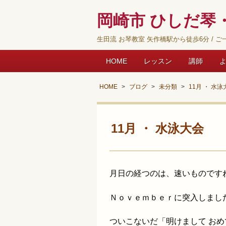
岡崎市 ひしだ琴・
生田流 お琴教室 矢作橋駅から徒歩6分 / ご一
HOME
レッスン
講師
HOME
ブログ
未分類
11月 ・ 水泳
11月 ・ 水泳大会
月日の経つのは、速いものです
Ｎｏｖｅｍｂｅｒに突入しまし
ついこないだ「明けまして お