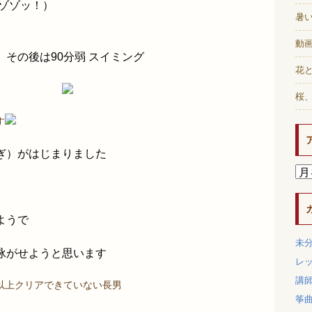
（ゾゾッ！）
暑
動画
その後は90分弱 スイミング
花と
桜
す
ぎ）がはじまりました
ようで
未
泳がせようと思います
レ
講
以上クリアできていない長男
筝