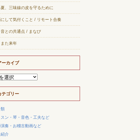
い夏、三味線の皮を守るために
にして気付くこと / リモート合奏
音との共通点 / まなび
、また来年
アーカイブ
カテゴリー
分類
ッスン・琴・音色・工夫など
師演奏・お稽古動画など
曲紹介