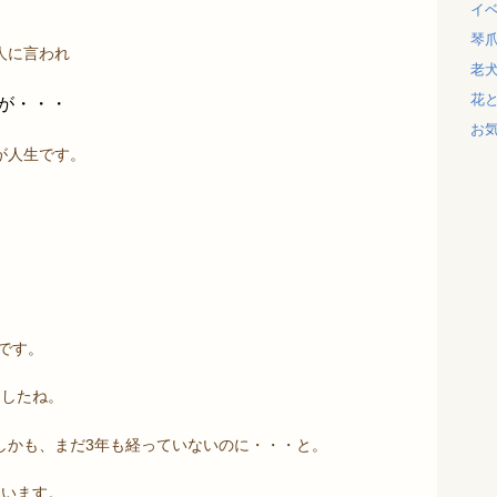
イ
琴
人に言われ
老
花
が・・・
お
が人生です。
です。
ましたね。
しかも、まだ3年も経っていないのに・・・と。
思います。