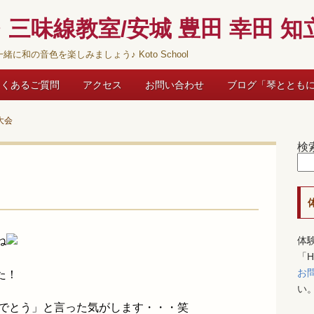
三味線教室/安城 豊田 幸田 知立
緒に和の音色を楽しみましょう♪ Koto School
よくあるご質問
アクセス
お問い合わせ
ブログ「琴ととも
大会
検
ね
体
「
お
た！
い
めでとう」と言った気がします・・・笑