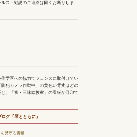
ールス・勧誘のご連絡は固くお断りしま
。
矢作学区への協力でフェンスに取付けてい
「防犯カメラ作動中」の黄色い背丈ほどの
板と、「箏・三味線教室」の看板が目印で
ブログ「琴とともに」
習を見守る愛猫