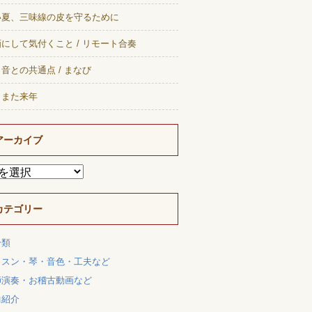
い夏、三味線の皮を守るために
にして気付くこと / リモート合奏
音との共通点 / まなび
、また来年
アーカイブ
カテゴリー
分類
ッスン・琴・音色・工夫など
師演奏・お稽古動画など
曲紹介