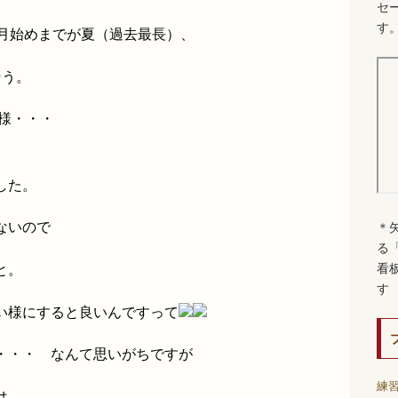
セ
す
0月始めまでが夏（過去最長）、
そう。
様・・・
した。
ないので
＊
る
と。
看
す
い様にすると良いんですって
・・・ なんて思いがちですが
練
は