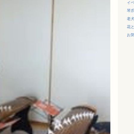
イ
琴
老
花
お