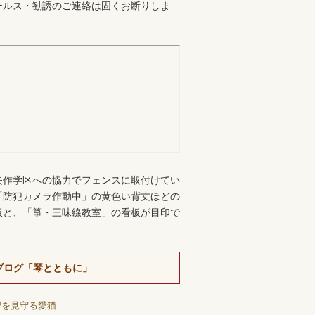
ールス・勧誘のご連絡は固くお断りしま
。
矢作学区への協力でフェンスに取付けてい
「防犯カメラ作動中」の黄色い背丈ほどの
板と、「箏・三味線教室」の看板が目印で
ブログ「琴とともに」
習を見守る愛猫