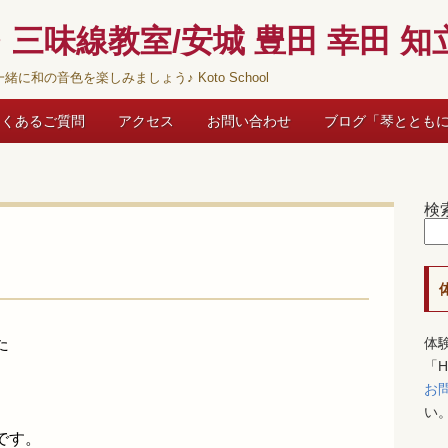
三味線教室/安城 豊田 幸田 知立
緒に和の音色を楽しみましょう♪ Koto School
よくあるご質問
アクセス
お問い合わせ
ブログ「琴ととも
検
た
体
「
お
い
です。