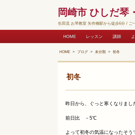
岡崎市 ひしだ琴・
生田流 お琴教室 矢作橋駅から徒歩6分 / ご一
HOME
レッスン
講師
HOME
ブログ
未分類
初冬
初冬
昨日から、ぐっと寒くなりまし
前日比 －5℃
よって初冬の気温になったそう