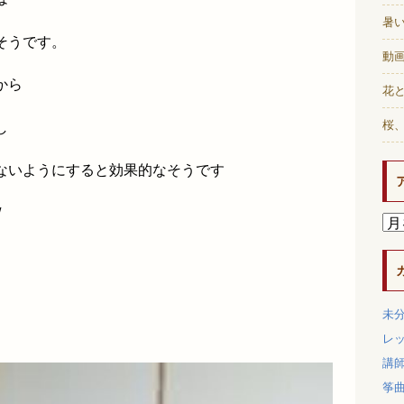
暑
そうです。
動画
から
花と
桜
し
ないようにすると効果的なそうです
/
未
レ
講
筝