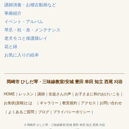
講師演奏・お稽古動画など
筝曲紹介
イベント・アルバム
琴爪・柱・糸・メンテナンス
老犬モコと保護猫レイ
花と緑
お気に入りの絵本
岡崎市 ひしだ琴・三味線教室/安城 豊田 幸田 知立 西尾 刈谷
HOME
レッスン
講師
生徒さんの声
お子さまに和のおけいこを
お免状(資格)とは
ギャラリー
教室規約
アクセス
お問い合わせ
よくあるご質問
ブログ
プライバシーポリシー
©
岡崎市 ひしだ琴・三味線教室/安城 豊田 幸田 知立 西尾 刈谷