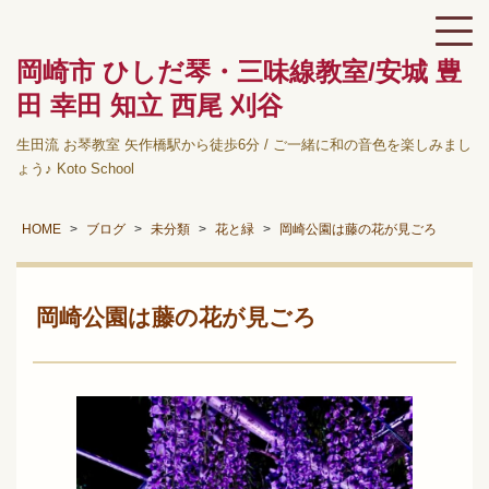
岡崎市 ひしだ琴・三味線教室/安城 豊
田 幸田 知立 西尾 刈谷
生田流 お琴教室 矢作橋駅から徒歩6分 / ご一緒に和の音色を楽しみまし
ょう♪ Koto School
HOME
ブログ
未分類
花と緑
岡崎公園は藤の花が見ごろ
岡崎公園は藤の花が見ごろ