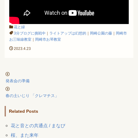
花と緑
3分ブログに挑戦中
｜
ライトアップは幻想的
｜
岡崎公園の藤
｜
岡崎市
お三味線教室
｜
岡崎市お琴教室
2023.4.23
発表会の準備
春の土いじり 「クレマチス」
Related Posts
花と音との共通点 / まなび
桜、また来年