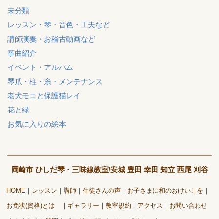
未分類
レッスン・琴・音色・工夫など
講師演奏・お稽古動画など
筝曲紹介
イベント・アルバム
琴爪・柱・糸・メンテナンス
老犬モコと保護猫レイ
花と緑
お気に入りの絵本
岡崎市 ひしだ琴・三味線教室/安城 豊田 幸田 知立 西尾 刈谷
HOME
レッスン
講師
生徒さんの声
お子さまに和のおけいこを
お免状(資格)とは
ギャラリー
教室規約
アクセス
お問い合わせ