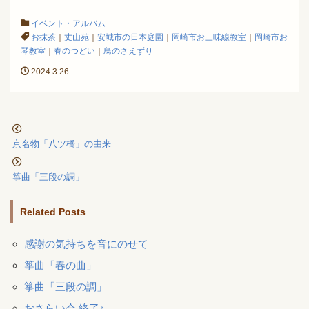
イベント・アルバム
お抹茶
｜
丈山苑
｜
安城市の日本庭園
｜
岡崎市お三味線教室
｜
岡崎市お
琴教室
｜
春のつどい
｜
鳥のさえずり
2024.3.26
京名物「八ツ橋」の由来
箏曲「三段の調」
Related Posts
感謝の気持ちを音にのせて
箏曲「春の曲」
箏曲「三段の調」
おさらい会 終了♪