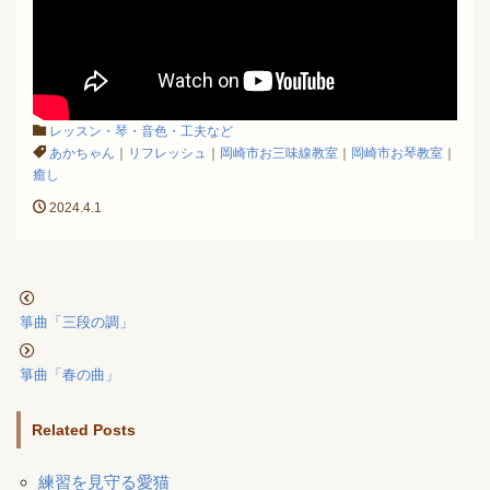
レッスン・琴・音色・工夫など
あかちゃん
｜
リフレッシュ
｜
岡崎市お三味線教室
｜
岡崎市お琴教室
｜
癒し
2024.4.1
箏曲「三段の調」
箏曲「春の曲」
Related Posts
練習を見守る愛猫