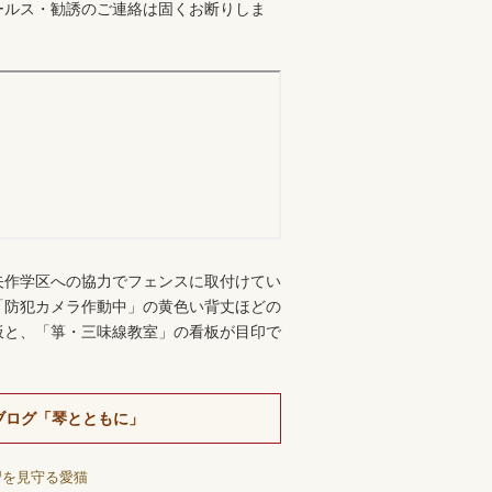
ールス・勧誘のご連絡は固くお断りしま
。
矢作学区への協力でフェンスに取付けてい
「防犯カメラ作動中」の黄色い背丈ほどの
板と、「箏・三味線教室」の看板が目印で
ブログ「琴とともに」
習を見守る愛猫