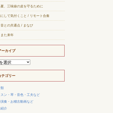
い夏、三味線の皮を守るために
にして気付くこと / リモート合奏
音との共通点 / まなび
、また来年
アーカイブ
カテゴリー
分類
ッスン・琴・音色・工夫など
師演奏・お稽古動画など
曲紹介