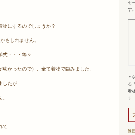
セ
す
着物にするのでしょうか？
るかもしれません。
学式・・・等々
が幼かったので）、全て着物で臨みました。
＊
ましたが
る
看
ん。
す
れて
練