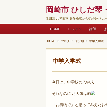
岡崎市 ひしだ琴・
生田流 お琴教室 矢作橋駅から徒歩6分 / ご一
HOME
レッスン
講師
HOME
ブログ
未分類
中学入学式
中学入学式
今日は、中学校の入学式
それなのに お天気は雨
「お着物で」と思ってみえたお