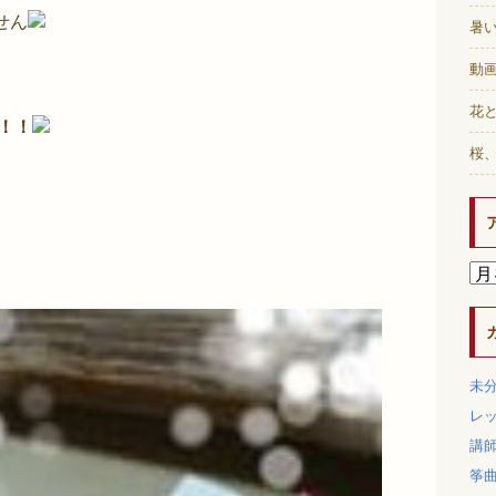
せん
暑
動画
花と
！！
桜
未
レ
講
筝