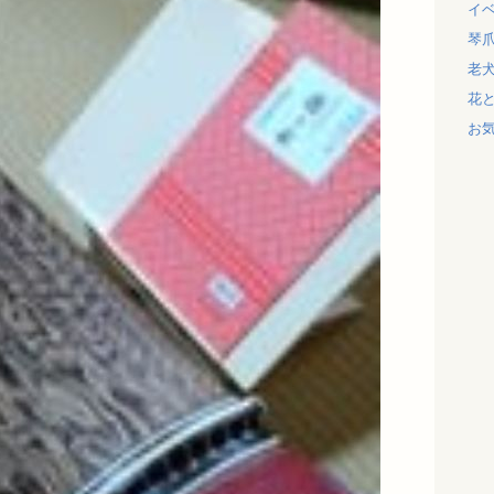
イ
琴
老
花
お