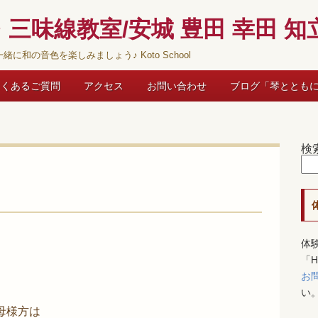
三味線教室/安城 豊田 幸田 知立
緒に和の音色を楽しみましょう♪ Koto School
よくあるご質問
アクセス
お問い合わせ
ブログ「琴ととも
検
体
「
お
い
母様方は