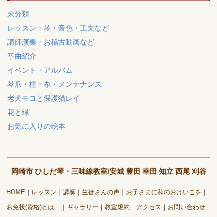
未分類
レッスン・琴・音色・工夫など
講師演奏・お稽古動画など
筝曲紹介
イベント・アルバム
琴爪・柱・糸・メンテナンス
老犬モコと保護猫レイ
花と緑
お気に入りの絵本
岡崎市 ひしだ琴・三味線教室/安城 豊田 幸田 知立 西尾 刈谷
HOME
レッスン
講師
生徒さんの声
お子さまに和のおけいこを
お免状(資格)とは
ギャラリー
教室規約
アクセス
お問い合わせ