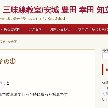
三味線教室/安城 豊田 幸田 知立
緒に和の音色を楽しみましょう♪ Koto School
よくあるご質問
アクセス
お問い合わせ
ブログ「琴ととも
の旅 その①
検
その①
のこと
体
「
お
車で岐阜まで行った時に撮った写真です
い