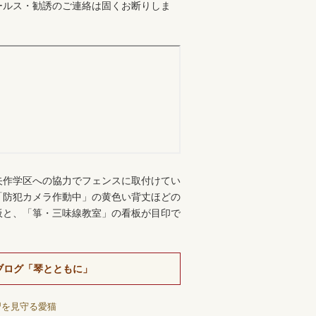
ールス・勧誘のご連絡は固くお断りしま
。
矢作学区への協力でフェンスに取付けてい
「防犯カメラ作動中」の黄色い背丈ほどの
板と、「箏・三味線教室」の看板が目印で
ブログ「琴とともに」
習を見守る愛猫