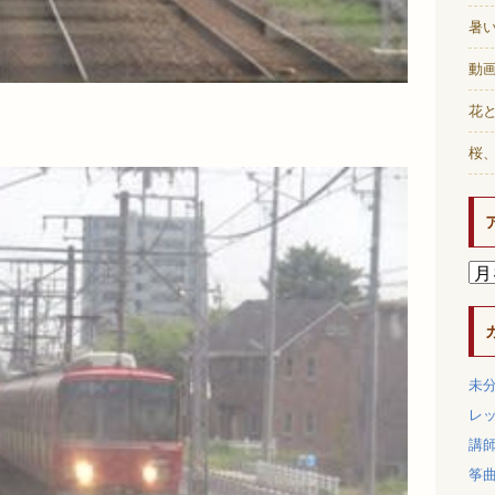
暑
動画
花と
桜
未
レ
講
筝