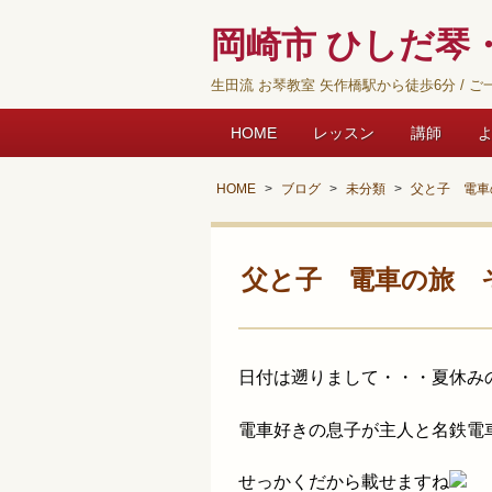
岡崎市 ひしだ琴・
生田流 お琴教室 矢作橋駅から徒歩6分 / ご一
HOME
レッスン
講師
HOME
ブログ
未分類
父と子 電車
父と子 電車の旅 
日付は遡りまして・・・夏休み
電車好きの息子が主人と名鉄電
せっかくだから載せますね