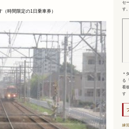
セ
す
す（時間限定の1日乗車券）
＊
る
看
す
練