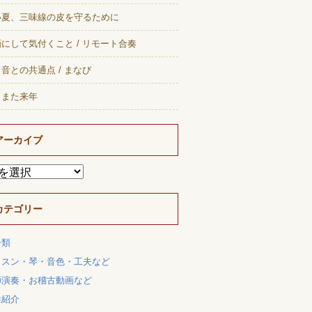
い夏、三味線の皮を守るために
にして気付くこと / リモート合奏
音との共通点 / まなび
、また来年
アーカイブ
カテゴリー
分類
ッスン・琴・音色・工夫など
師演奏・お稽古動画など
曲紹介