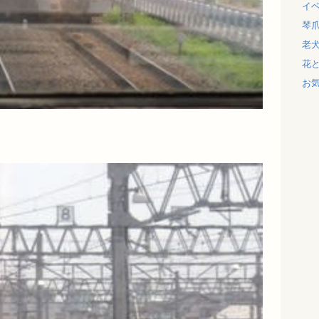
イ
琴
老
花
お