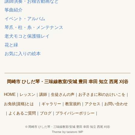
講師演奏・お稽古動画など
筝曲紹介
イベント・アルバム
琴爪・柱・糸・メンテナンス
老犬モコと保護猫レイ
花と緑
お気に入りの絵本
岡崎市 ひしだ琴・三味線教室/安城 豊田 幸田 知立 西尾 刈谷
HOME
レッスン
講師
生徒さんの声
お子さまに和のおけいこを
お免状(資格)とは
ギャラリー
教室規約
アクセス
お問い合わせ
よくあるご質問
ブログ
プライバシーポリシー
©
岡崎市 ひしだ琴・三味線教室/安城 豊田 幸田 知立 西尾 刈谷
Theme by taratoro WP