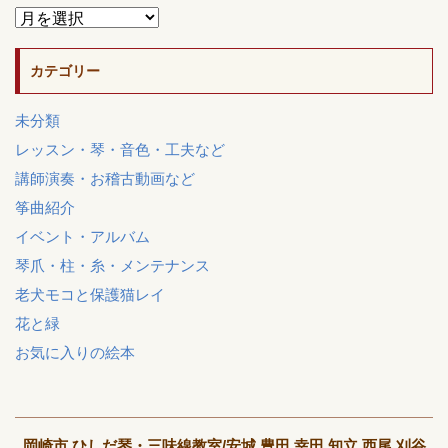
カテゴリー
未分類
レッスン・琴・音色・工夫など
講師演奏・お稽古動画など
筝曲紹介
イベント・アルバム
琴爪・柱・糸・メンテナンス
老犬モコと保護猫レイ
花と緑
お気に入りの絵本
岡崎市 ひしだ琴・三味線教室/安城 豊田 幸田 知立 西尾 刈谷