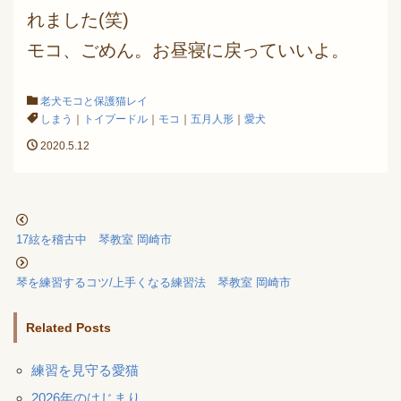
れました(笑)
モコ、ごめん。お昼寝に戻っていいよ。
老犬モコと保護猫レイ
しまう
｜
トイプードル
｜
モコ
｜
五月人形
｜
愛犬
2020.5.12
17絃を稽古中 琴教室 岡崎市
琴を練習するコツ/上手くなる練習法 琴教室 岡崎市
Related Posts
練習を見守る愛猫
2026年のはじまり